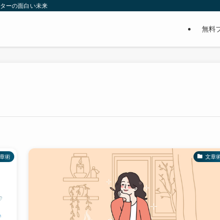
イターの面白い未来
無料
章術
文章