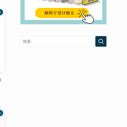
術
善
術