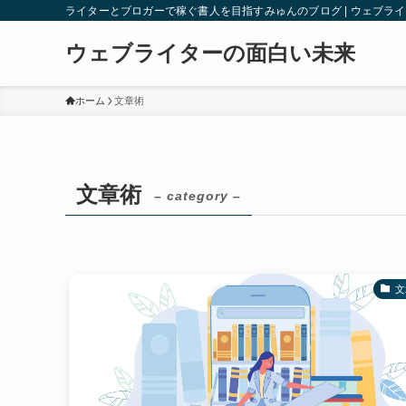
ライターとブロガーで稼ぐ書人を目指すみゅんのブログ | ウェブラ
ウェブライターの面白い未来
ホーム
文章術
文章術
– category –
文